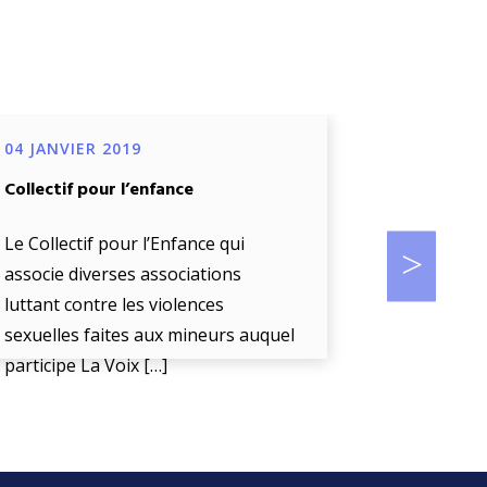
04 JANVIER 2019
04 JANVIE
Collectif pour l’enfance
Projet de d
œuvre d’un
biométriq
Le Collectif pour l’Enfance qui
accompag
associe diverses associations
luttant contre les violences
La Voix De 
sexuelles faites aux mineurs auquel
« l’écoute
participe La Voix […]
enfant en d