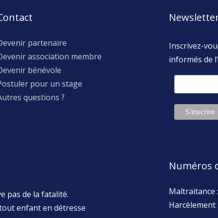
Contact
Newslette
Devenir partenaire
Inscrivez-vou
Devenir association membre
informés de l'
Devenir bénévole
Postuler pour un stage
Autres questions ?
Numéros d
Maltraitance 
 pas de la fatalité.
Harcèlement 
tout enfant en détresse