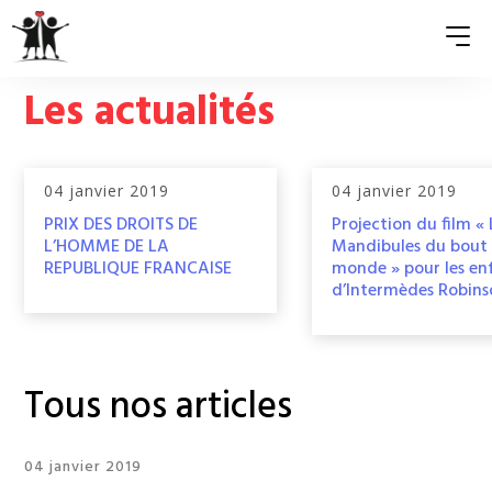
Les actualités
QUI SOMMES-NOUS ?
04 janvier 2019
04 janvier 2019
ASSOCIATIONS MEMBRES
PRIX DES DROITS DE
Projection du film « 
L’HOMME DE LA
Mandibules du bout
NOS ACTIONS
REPUBLIQUE FRANCAISE
monde » pour les en
d’Intermèdes Robin
S’ENGAGER
ACTUALITÉS
Tous nos articles
PRESSE
04 janvier 2019