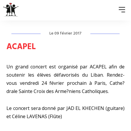
Le 09 février 2017
QUI SOMMES-NOUS ?
ACAPEL
ASSOCIATIONS MEMBRES
Un grand concert est organisé par ACAPEL afin de
NOS ACTIONS
soutenir les élèves défavorisés du Liban. Rendez-
S’ENGAGER
vous vendredi 24 février prochain à Paris, Cathe?
drale Sainte Croix des Arme?niens Catholiques.
ACTUALITÉS
PRESSE
Le concert sera donné par JAD EL KHECHEN (guitare)
et Céline LAVENAS (Flûte)