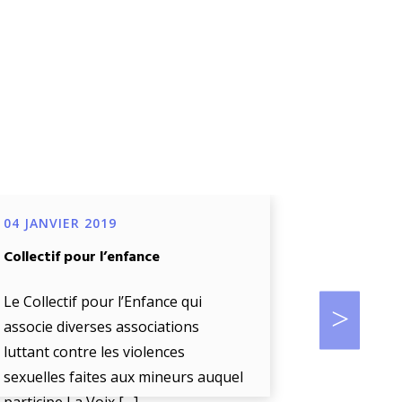
04 JANVIER 2019
04 JANVIE
Collectif pour l’enfance
Projet de d
œuvre d’un
biométriq
Le Collectif pour l’Enfance qui
accompag
associe diverses associations
luttant contre les violences
La Voix De 
sexuelles faites aux mineurs auquel
« l’écoute