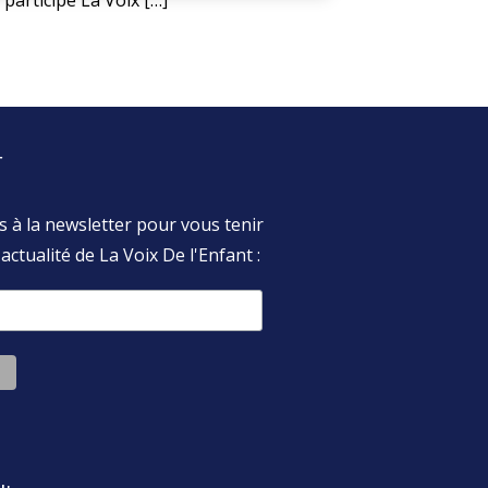
participe La Voix […]
enfant en d
r
s à la newsletter pour vous tenir
actualité de La Voix De l'Enfant :