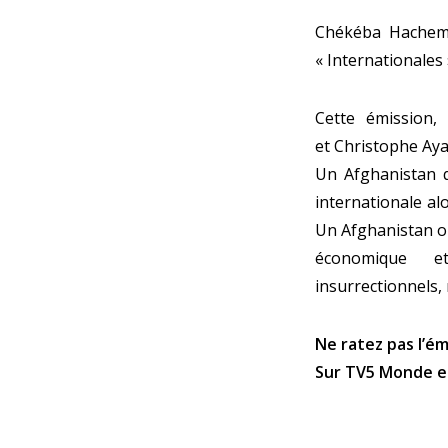
Chékéba Hachemi,
« Internationales
Cette émission,
et Christophe Ayad
Un Afghanistan q
internationale al
Un Afghanistan où
économique e
insurrectionnels, 
Ne ratez pas l’ém
Sur
TV5 Monde
e