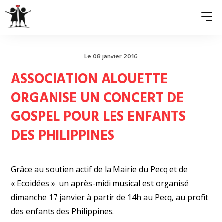
Le 08 janvier 2016
QUI SOMMES-NOUS ?
ASSOCIATION ALOUETTE
ASSOCIATIONS MEMBRES
ORGANISE UN CONCERT DE
GOSPEL POUR LES ENFANTS
NOS ACTIONS
DES PHILIPPINES
S’ENGAGER
ACTUALITÉS
Grâce au soutien actif de la Mairie du Pecq et de
PRESSE
« Ecoidées », un après-midi musical est organisé
dimanche 17 janvier à partir de 14h au Pecq, au profit
des enfants des Philippines.