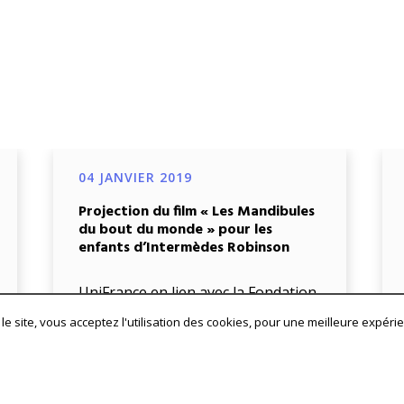
04 JANVIER 2019
Projection du film « Les Mandibules
du bout du monde » pour les
enfants d’Intermèdes Robinson
UniFrance en lien avec la Fondation
ENGIE, partenaire de La Voix De
le site, vous acceptez l'utilisation des cookies, pour une meilleure expéri
l’Enfant, a accueilli dans ses locaux
des enfants […]