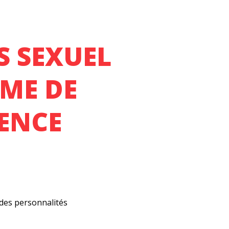
S SEXUEL
SME DE
IENCE
 des personnalités