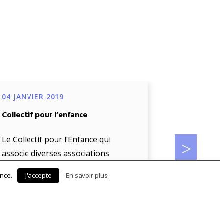
04 JANVIER 2019
04 JANVIE
Collectif pour l’enfance
Projet de d
œuvre d’un
biométriq
Le Collectif pour l’Enfance qui
accompag
associe diverses associations
luttant contre les violences
La Voix De 
ence.
J'accepte
En savoir plus
sexuelles faites aux mineurs auquel
« l’écoute
participe La Voix […]
enfant en d