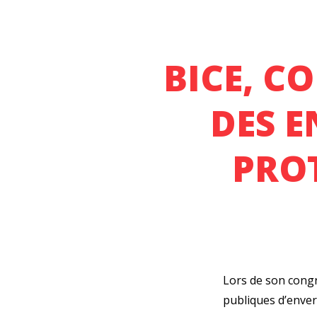
BICE, C
DES E
PROT
Lors de son congr
publiques d’enve