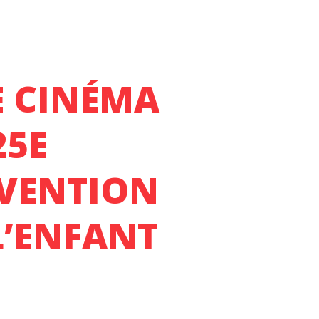
E CINÉMA
25E
NVENTION
L’ENFANT