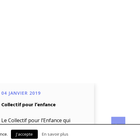
04 JANVIER 2019
04 JANVIE
Collectif pour l’enfance
Projet de d
œuvre d’un
biométriq
Le Collectif pour l’Enfance qui
accompag
associe diverses associations
ence.
J'accepte
En savoir plus
luttant contre les violences
La Voix De 