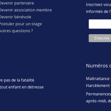
Devenir partenaire
Inscrivez-vou
Devenir association membre
informés de l'
Devenir bénévole
Postuler pour un stage
Autres questions ?
Numéros d
Maltraitance 
 pas de la fatalité.
Harcèlement 
tout enfant en détresse
Permanences 
après-midi, 