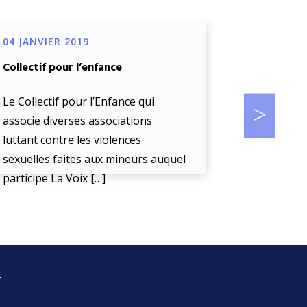
04 JANVIER 2019
04 JANVIE
Collectif pour l’enfance
Projet de d
œuvre d’un
biométriq
Le Collectif pour l’Enfance qui
accompag
associe diverses associations
luttant contre les violences
La Voix De 
sexuelles faites aux mineurs auquel
« l’écoute
participe La Voix […]
enfant en d
r