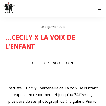
Le 31 janvier 2018
QUI SOMMES-NOUS ?
…CECILY X LA VOIX DE
ASSOCIATIONS MEMBRES
L’ENFANT
NOS ACTIONS
C O L O R E M O T I O N
S’ENGAGER
ACTUALITÉS
PRESSE
L
‘artiste
…Cecily
, partenaire de La Voix De l’Enfant,
expose en ce moment et jusqu’au 24 février,
plusieurs de ses photographies à la galerie Pierre-