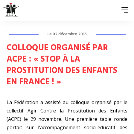
Le 02 décembre 2016
QUI SOMMES-NOUS ?
COLLOQUE ORGANISÉ PAR
ASSOCIATIONS MEMBRES
ACPE : « STOP À LA
PROSTITUTION DES ENFANTS
NOS ACTIONS
EN FRANCE ! »
S’ENGAGER
ACTUALITÉS
La Fédération a assisté au colloque organisé par le
PRESSE
collectif Agir Contre la Prostitution des Enfants
(ACPE) le 29 novembre.
Une première table ronde
portait sur l’accompagnement socio-éducatif des