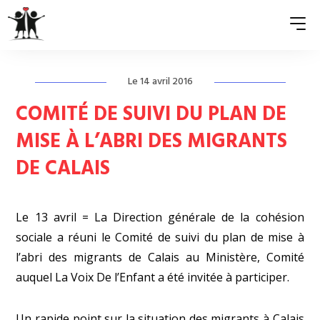
Le 14 avril 2016
QUI SOMMES-NOUS ?
COMITÉ DE SUIVI DU PLAN DE
ASSOCIATIONS MEMBRES
MISE À L’ABRI DES MIGRANTS
DE CALAIS
NOS ACTIONS
S’ENGAGER
Le 13 avril = La Direction générale de la cohésion
ACTUALITÉS
sociale a réuni le Comité de suivi du plan de mise à
l’abri des migrants de Calais au Ministère, Comité
PRESSE
auquel La Voix De l’Enfant a été invitée à participer.
Un rapide point sur la situation des migrants à Calais