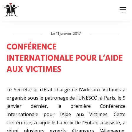
Le 11 janvier 2017
QUI SOMMES-NOUS ?
CONFÉRENCE
ASSOCIATIONS MEMBRES
INTERNATIONALE POUR L’AIDE
AUX VICTIMES
NOS ACTIONS
S’ENGAGER
Le Secrétariat d’Etat chargé de l’Aide aux Victimes a
ACTUALITÉS
organisé sous le patronage de l’UNESCO, à Paris, le 9
janvier dernier, la première Conférence
PRESSE
Internationale pour l’Aide aux Victimes.
Cette
conférence, à laquelle La Voix De l’Enfant a assisté, a
réuni plusieurs experts étrangers (Allemagne,