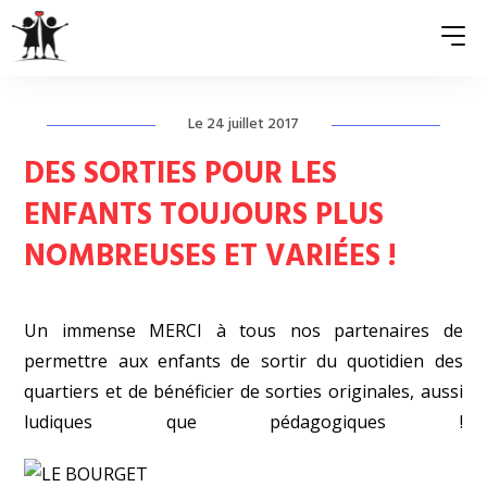
Le 24 juillet 2017
QUI SOMMES-NOUS ?
DES SORTIES POUR LES
ASSOCIATIONS MEMBRES
ENFANTS TOUJOURS PLUS
NOMBREUSES ET VARIÉES !
NOS ACTIONS
S’ENGAGER
Un immense MERCI à tous nos partenaires de
ACTUALITÉS
permettre aux enfants de sortir du quotidien des
quartiers et de bénéficier de sorties originales, aussi
PRESSE
ludiques que pédagogiques !