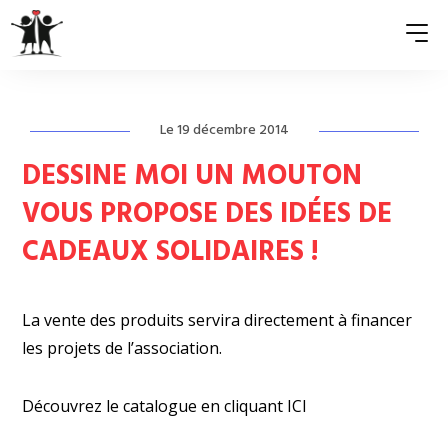
Le 19 décembre 2014
QUI SOMMES-NOUS ?
DESSINE MOI UN MOUTON
ASSOCIATIONS MEMBRES
VOUS PROPOSE DES IDÉES DE
NOS ACTIONS
CADEAUX SOLIDAIRES !
S’ENGAGER
ACTUALITÉS
La vente des produits servira directement à financer
les projets de l’association.
PRESSE
Découvrez le catalogue en cliquant
ICI