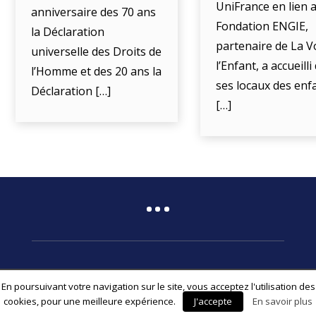
UniFrance en lien a
anniversaire des 70 ans
Fondation ENGIE,
la Déclaration
partenaire de La V
universelle des Droits de
l’Enfant, a accueill
l’Homme et des 20 ans la
ses locaux des enf
Déclaration […]
[…]
En poursuivant votre navigation sur le site, vous acceptez l'utilisation des
© 2026 Fédération Associative La Voix de l’Enfant
cookies, pour une meilleure expérience.
J'accepte
En savoir plus