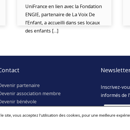
UniFrance en lien avec la Fondation
ENGIE, partenaire de La Voix De
l’Enfant, a accueilli dans ses locaux
des enfants […]
Contact
Newslette
Devenir partenaire
Inscrivez-vou
Devenir association membre
informés de l'
Devenir bénévole
Postuler pour un stage
le site, vous acceptez l'utilisation des cookies, pour une meilleure expéri
Autres questions ?