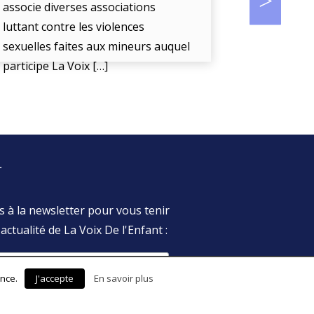
associe diverses associations
luttant contre les violences
La Voix De 
sexuelles faites aux mineurs auquel
« l’écoute
participe La Voix […]
enfant en d
r
s à la newsletter pour vous tenir
actualité de La Voix De l'Enfant :
ence.
J'accepte
En savoir plus