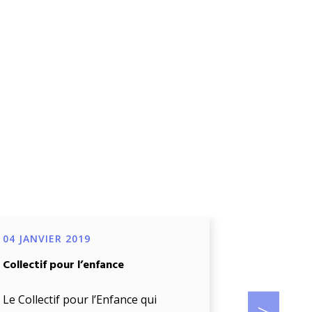
04 JANVIER 2019
04 JANVIE
Collectif pour l’enfance
Projet de d
œuvre d’un
biométriq
Le Collectif pour l’Enfance qui
accompag