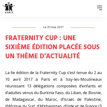
Le 01 mai 2017
QUI SOMMES-NOUS ?
FRATERNITY CUP : UNE
ASSOCIATIONS MEMBRES
SIXIÈME ÉDITION PLACÉE SOUS
UN THÈME D’ACTUALITÉ
NOS ACTIONS
S’ENGAGER
La 6e édition de la Fraternity Cup s’est tenue du 2 au
ACTUALITÉS
10 avril 2017 à Paris et à Issy-les-Moulineaux
réunissant 13 délégations composées d’enfants et
PRESSE
d’adultes venus du Burkina Faso, du Liban, de Bosnie,
de Madagascar, du Maroc, d’Israël, de Palestine,
d’Afrique du Sud, d’Afghanistan, d’Inde et de France (3