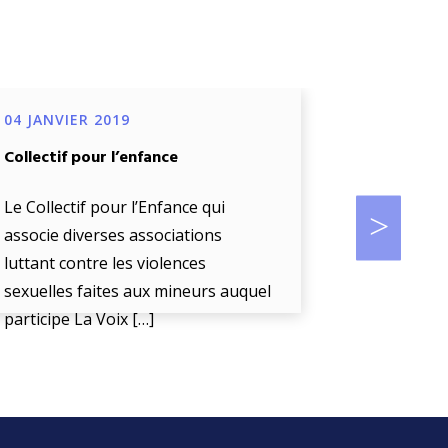
04 JANVIER 2019
04 JANVIE
Collectif pour l’enfance
Projet de d
œuvre d’un
biométriq
Le Collectif pour l’Enfance qui
accompag
associe diverses associations
luttant contre les violences
La Voix De 
sexuelles faites aux mineurs auquel
« l’écoute
participe La Voix […]
enfant en d