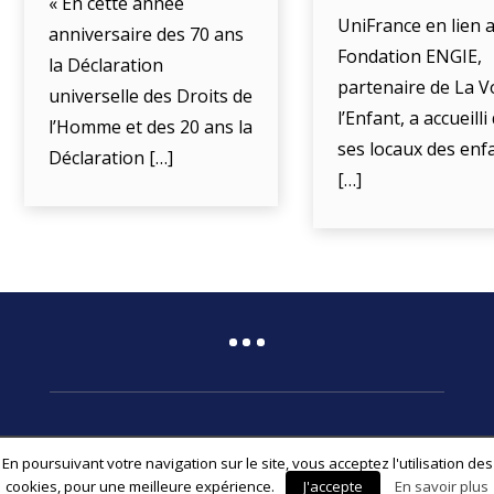
« En cette année
UniFrance en lien a
anniversaire des 70 ans
Fondation ENGIE,
la Déclaration
partenaire de La V
universelle des Droits de
l’Enfant, a accueill
l’Homme et des 20 ans la
ses locaux des enf
Déclaration […]
[…]
En poursuivant votre navigation sur le site, vous acceptez l'utilisation des
© 2026 Fédération Associative La Voix de l’Enfant
cookies, pour une meilleure expérience.
J'accepte
En savoir plus