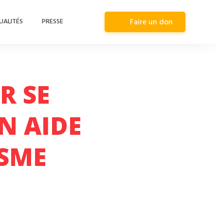
UALITÉS
PRESSE
Faire un don
R SE
N AIDE
ISME