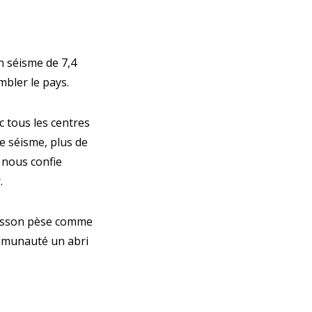
n séisme de 7,4
mbler le pays.
c tous les centres
e séisme, plus de
 nous confie
.
ousson pèse comme
mmunauté un abri