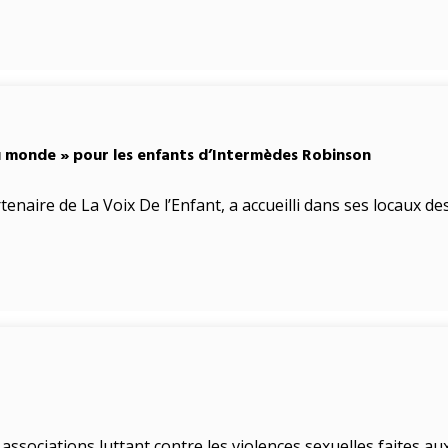
u monde » pour les enfants d’Intermèdes Robinson
enaire de La Voix De l’Enfant, a accueilli dans ses locaux de
s associations luttant contre les violences sexuelles faites a