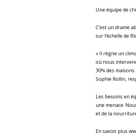
Une équipe de chi
C’est un drame ab
sur l’échelle de R
« Il règne un clim
où nous interveno
30% des maisons 
Sophie Rollin, re
Les besoins en é
une menace. Nous
et de la nourritur
En savoir plus
www