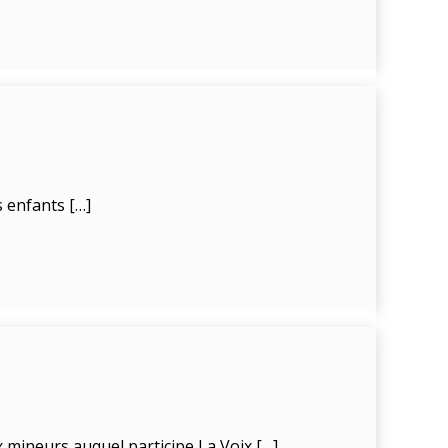
s enfants […]
ux mineurs auquel participe La Voix […]