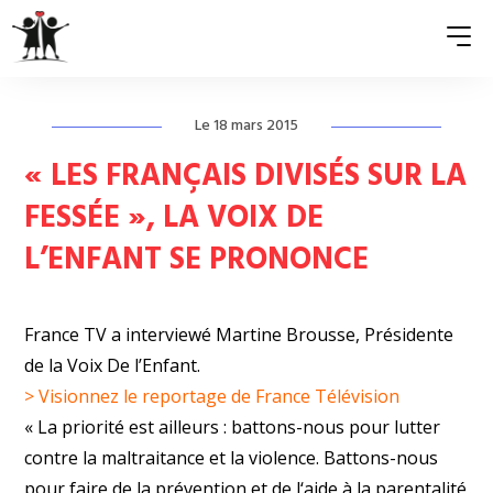
Le 18 mars 2015
QUI SOMMES-NOUS ?
« LES FRANÇAIS DIVISÉS SUR LA
ASSOCIATIONS MEMBRES
FESSÉE », LA VOIX DE
L’ENFANT SE PRONONCE
NOS ACTIONS
S’ENGAGER
France TV a interviewé Martine Brousse, Présidente
ACTUALITÉS
de la Voix De l’Enfant.
> Visionnez le reportage de France Télévision
PRESSE
« La priorité est ailleurs : battons-nous pour lutter
contre la maltraitance et la violence. Battons-nous
pour faire de la prévention et de l‘aide à la parentalité