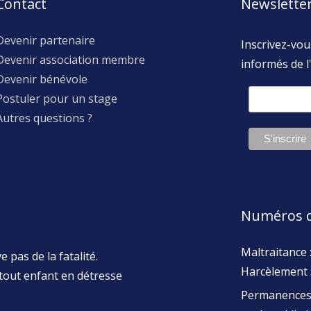
Contact
Newslette
Devenir partenaire
Inscrivez-vou
Devenir association membre
informés de l'
Devenir bénévole
Postuler pour un stage
Autres questions ?
Numéros d
Maltraitance 
 pas de la fatalité.
Harcèlement 
tout enfant en détresse
Permanences 