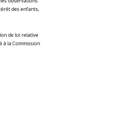
 les observations
térêt des enfants,
on de loi relative
oyé à la Commission