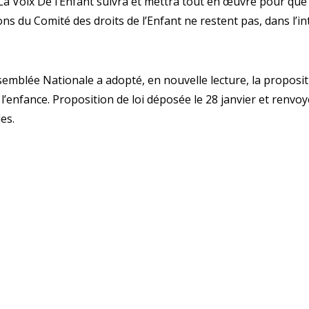
 La Voix De l’Enfant suivra et mettra tout en œuvre pour que
s du Comité des droits de l’Enfant ne restent pas, dans l’in
ssemblée Nationale a adopté, en nouvelle lecture, la propositi
 l’enfance. Proposition de loi déposée le 28 janvier et renv
es.