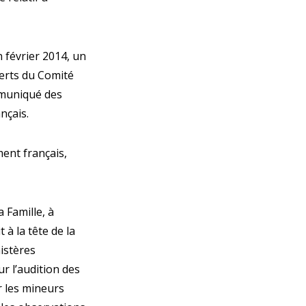
n février 2014, un
perts du Comité
ommuniqué des
nçais.
ent français,
a Famille, à
à la tête de la
istères
r l’audition des
r les mineurs