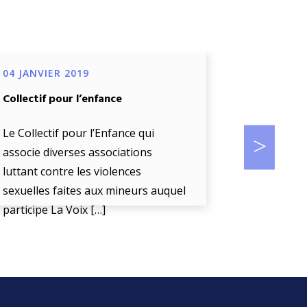
04 JANVIER 2019
04 JANVIE
Collectif pour l’enfance
Projet de d
œuvre d’un
biométriq
Le Collectif pour l’Enfance qui
accompag
associe diverses associations
luttant contre les violences
La Voix De 
sexuelles faites aux mineurs auquel
« l’écoute
participe La Voix […]
enfant en d