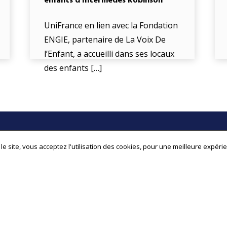
enfants d’Intermèdes Robinson
UniFrance en lien avec la Fondation
ENGIE, partenaire de La Voix De
l’Enfant, a accueilli dans ses locaux
des enfants […]
Contact
Newslette
le site, vous acceptez l'utilisation des cookies, pour une meilleure expéri
Devenir partenaire
Inscrivez-vou
Devenir association membre
informés de l'
Devenir bénévole
Postuler pour un stage
Autres questions ?