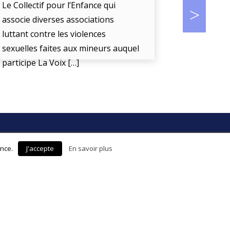
biométriq
Le Collectif pour l’Enfance qui
accompag
associe diverses associations
luttant contre les violences
La Voix De 
sexuelles faites aux mineurs auquel
« l’écoute
participe La Voix […]
enfant en d
r
ence.
J'accepte
En savoir plus
s à la newsletter pour vous tenir
actualité de La Voix De l'Enfant :