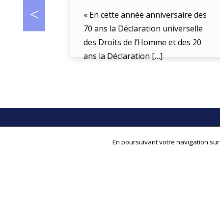
« En cette année anniversaire des
70 ans la Déclaration universelle
des Droits de l’Homme et des 20
ans la Déclaration […]
Plan du site
En poursuivant votre navigation sur 
Qui sommes-nous ?
Nos actions
S’engager
Actualités
Espace Presse