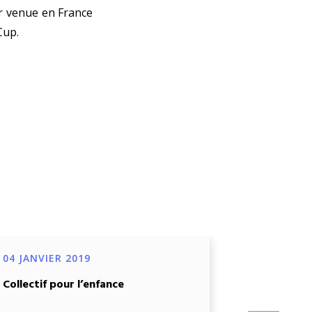
eur venue en France
Cup.
04 JANVIER 2019
04 JANVIE
Collectif pour l’enfance
Projet de d
œuvre d’un