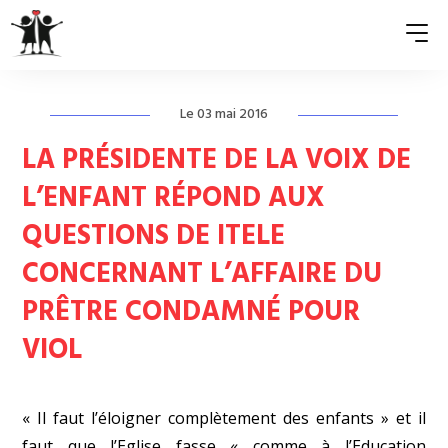
Le 03 mai 2016
QUI SOMMES-NOUS ?
LA PRÉSIDENTE DE LA VOIX DE
ASSOCIATIONS MEMBRES
L’ENFANT RÉPOND AUX
QUESTIONS DE ITELE
NOS ACTIONS
CONCERNANT L’AFFAIRE DU
S’ENGAGER
PRÊTRE CONDAMNÉ POUR
ACTUALITÉS
VIOL
PRESSE
« Il faut l’éloigner complètement des enfants » et il
faut que l’Eglise fasse « comme à l’Education