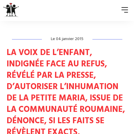
Le 04 janvier 2015
QUI SOMMES-NOUS ?
LA VOIX DE L’ENFANT,
ASSOCIATIONS MEMBRES
INDIGNÉE FACE AU REFUS,
NOS ACTIONS
RÉVÉLÉ PAR LA PRESSE,
S’ENGAGER
D’AUTORISER L’INHUMATION
ACTUALITÉS
DE LA PETITE MARIA, ISSUE DE
LA COMMUNAUTÉ ROUMAINE,
PRESSE
DÉNONCE, SI LES FAITS SE
RÉVÈLENT EXACTS,