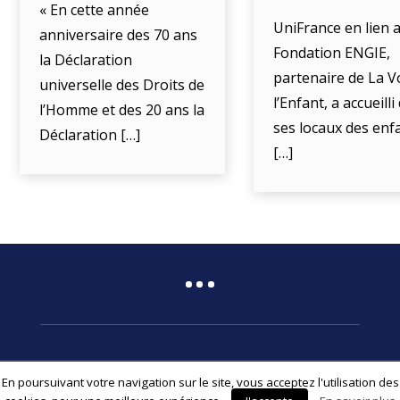
« En cette année
UniFrance en lien a
anniversaire des 70 ans
Fondation ENGIE,
la Déclaration
partenaire de La V
universelle des Droits de
l’Enfant, a accueill
l’Homme et des 20 ans la
ses locaux des enf
Déclaration […]
[…]
En poursuivant votre navigation sur le site, vous acceptez l'utilisation des
© 2026 Fédération Associative La Voix de l’Enfant