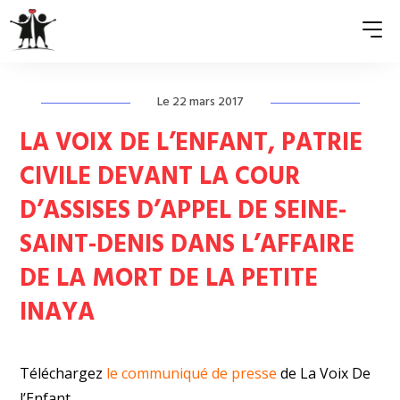
Le 22 mars 2017
QUI SOMMES-NOUS ?
LA VOIX DE L’ENFANT, PATRIE
ASSOCIATIONS MEMBRES
CIVILE DEVANT LA COUR
D’ASSISES D’APPEL DE SEINE-
NOS ACTIONS
SAINT-DENIS DANS L’AFFAIRE
S’ENGAGER
DE LA MORT DE LA PETITE
ACTUALITÉS
INAYA
PRESSE
Téléchargez
le communiqué de presse
de La Voix De
l’Enfant