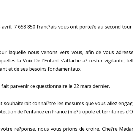
 avril, 7 658 850 franc?ais vous ont porte?e au second tour d
pour laquelle nous venons vers vous, afin de vous adress
uelles la Voix De l’Enfant s’attache a? rester vigilante, te
nfant et de ses besoins fondamentaux.
fait parvenir ce questionnaire le 22 mars dernier.
nt souhaiterait connai?tre les mesures que vous allez enga
otection de l’enfance en France (me?tropole et territoires d’
e votre re?ponse, nous vous prions de croire, Che?re Madam