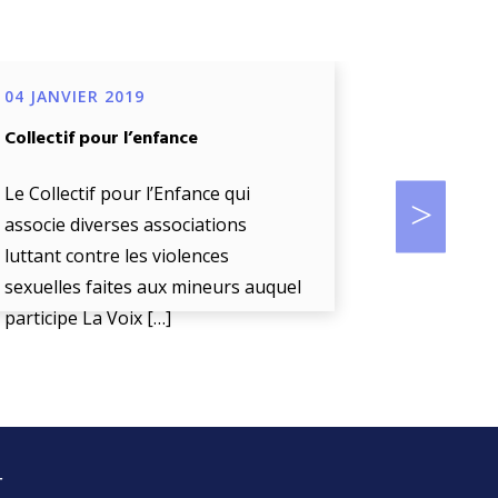
04 JANVIER 2019
04 JANVIE
Collectif pour l’enfance
Projet de d
œuvre d’un
biométriq
Le Collectif pour l’Enfance qui
accompag
associe diverses associations
luttant contre les violences
La Voix De 
sexuelles faites aux mineurs auquel
« l’écoute
participe La Voix […]
enfant en d
r