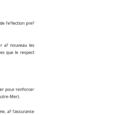
e l’e?lection pre?
er a? nouveau les
lles que le respect
ger pour renforcer
Outre-Mer).
e, a? l’assurance