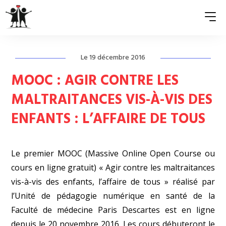
Le 19 décembre 2016
QUI SOMMES-NOUS ?
MOOC : AGIR CONTRE LES
ASSOCIATIONS MEMBRES
MALTRAITANCES VIS-À-VIS DES
ENFANTS : L’AFFAIRE DE TOUS
NOS ACTIONS
S’ENGAGER
Le premier MOOC (Massive Online Open Course ou
ACTUALITÉS
cours en ligne gratuit) « Agir contre les maltraitances
vis-à-vis des enfants, l’affaire de tous » réalisé par
PRESSE
l’Unité de pédagogie numérique en santé de la
Faculté de médecine Paris Descartes est en ligne
depuis le 20 novembre 2016. Les cours débuteront le