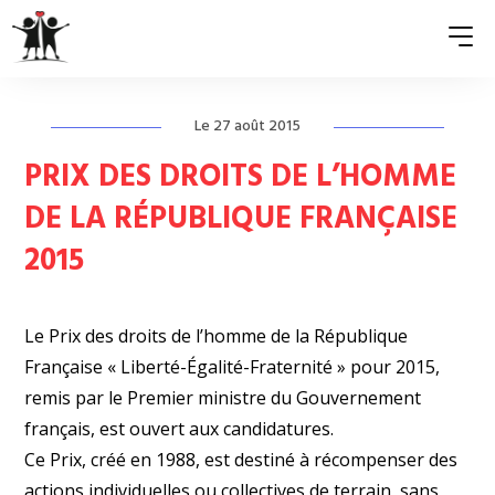
Le 27 août 2015
QUI SOMMES-NOUS ?
PRIX DES DROITS DE L’HOMME
ASSOCIATIONS MEMBRES
DE LA RÉPUBLIQUE FRANÇAISE
2015
NOS ACTIONS
S’ENGAGER
Le Prix des droits de l’homme de la République
ACTUALITÉS
Française « Liberté-Égalité-Fraternité » pour 2015,
remis par le Premier ministre du Gouvernement
PRESSE
français, est ouvert aux candidatures.
Ce Prix, créé en 1988, est destiné à récompenser des
actions individuelles ou collectives de terrain, sans