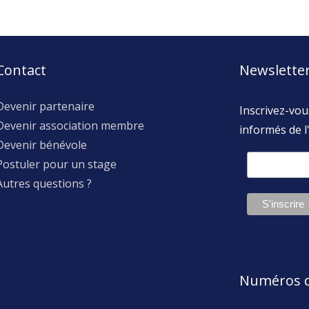
Contact
Newslette
Devenir partenaire
Inscrivez-vou
Devenir association membre
informés de l'
Devenir bénévole
Postuler pour un stage
Autres questions ?
Numéros d