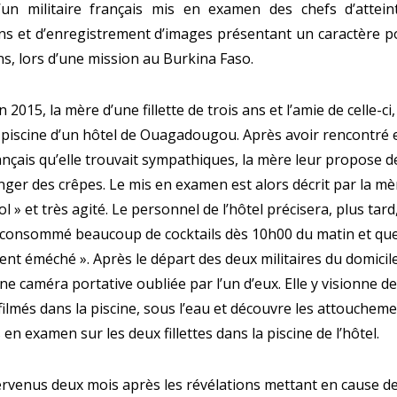
d’un militaire français mis en examen des chefs d’attein
ns et d’enregistrement d’images présentant un caractère 
s, lors d’une mission au Burkina Faso.
uin 2015, la mère d’une fillette de trois ans et l’amie de celle-c
 piscine d’un hôtel de Ouagadougou. Après avoir rencontré e
ançais qu’elle trouvait sympathiques, la mère leur propose d
ger des crêpes. Le mis en examen est alors décrit par la m
ol » et très agité. Le personnel de l’hôtel précisera, plus tar
t consommé beaucoup de cocktails dès 10h00 du matin et que 
ent éméché ». Après le départ des deux militaires du domicile
e caméra portative oubliée par l’un d’eux. Elle y visionne d
ilmés dans la piscine, sous l’eau et découvre les attouchem
en examen sur les deux fillettes dans la piscine de l’hôtel.
tervenus deux mois après les révélations mettant en cause de