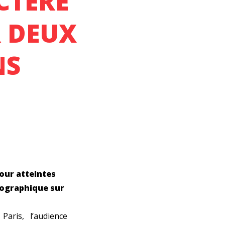
CTÈRE
 DEUX
NS
pour atteintes
nographique sur
aris, l’audience