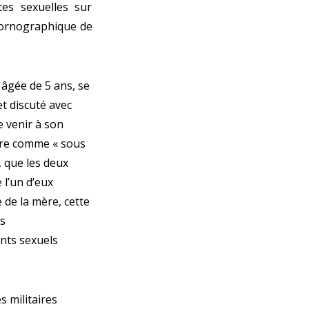
tes sexuelles sur
pornographique de
i, âgée de 5 ans, se
t discuté avec
e venir à son
ère comme « sous
d, que les deux
l’un d’eux
 de la mère, cette
es
ents sexuels
s militaires