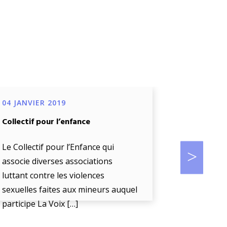
04 JANVIER 2019
04 JANVIE
Collectif pour l’enfance
Projet de d
œuvre d’un
biométriq
Le Collectif pour l’Enfance qui
accompag
associe diverses associations
luttant contre les violences
La Voix De 
sexuelles faites aux mineurs auquel
« l’écoute
participe La Voix […]
enfant en d