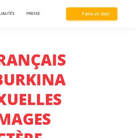
UALITÉS
PRESSE
Faire un don
FRANÇAIS
 BURKINA
XUELLES
IMAGES