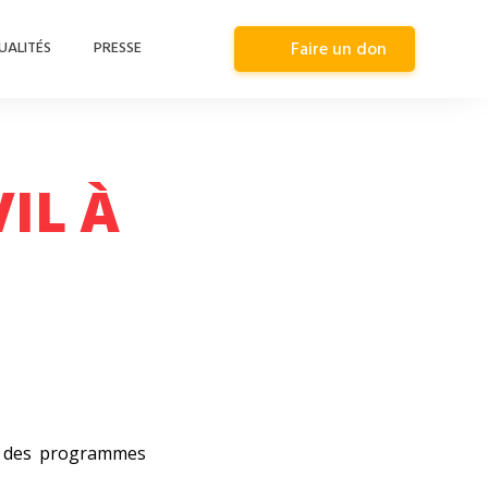
UALITÉS
PRESSE
Faire un don
IL À
s, des programmes