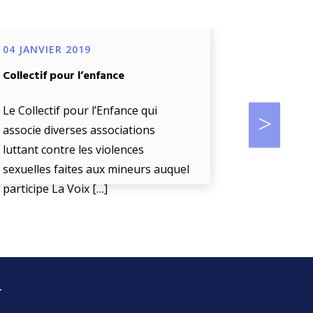
04 JANVIER 2019
04 JANVIE
Collectif pour l’enfance
Projet de d
œuvre d’un
biométriq
Le Collectif pour l’Enfance qui
accompag
associe diverses associations
luttant contre les violences
La Voix De 
sexuelles faites aux mineurs auquel
« l’écoute
participe La Voix […]
enfant en d
r