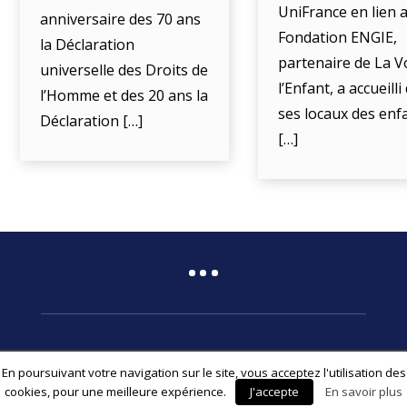
UniFrance en lien a
anniversaire des 70 ans
Fondation ENGIE,
la Déclaration
partenaire de La V
universelle des Droits de
l’Enfant, a accueill
l’Homme et des 20 ans la
ses locaux des enf
Déclaration […]
[…]
En poursuivant votre navigation sur le site, vous acceptez l'utilisation des
© 2026 Fédération Associative La Voix de l’Enfant
cookies, pour une meilleure expérience.
J'accepte
En savoir plus