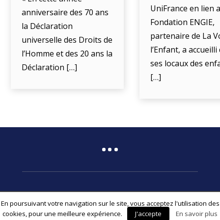
UniFrance en lien a
anniversaire des 70 ans
Fondation ENGIE,
la Déclaration
partenaire de La V
universelle des Droits de
l’Enfant, a accueill
l’Homme et des 20 ans la
ses locaux des enf
Déclaration […]
[…]
En poursuivant votre navigation sur le site, vous acceptez l'utilisation des
© 2026 Fédération Associative La Voix de l’Enfant
cookies, pour une meilleure expérience.
J'accepte
En savoir plus