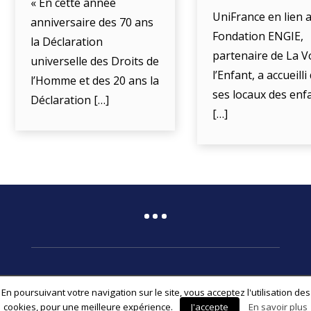
« En cette année
UniFrance en lien a
anniversaire des 70 ans
Fondation ENGIE,
la Déclaration
partenaire de La V
universelle des Droits de
l’Enfant, a accueill
l’Homme et des 20 ans la
ses locaux des enf
Déclaration […]
[…]
En poursuivant votre navigation sur le site, vous acceptez l'utilisation des
© 2026 Fédération Associative La Voix de l’Enfant
cookies, pour une meilleure expérience.
J'accepte
En savoir plus