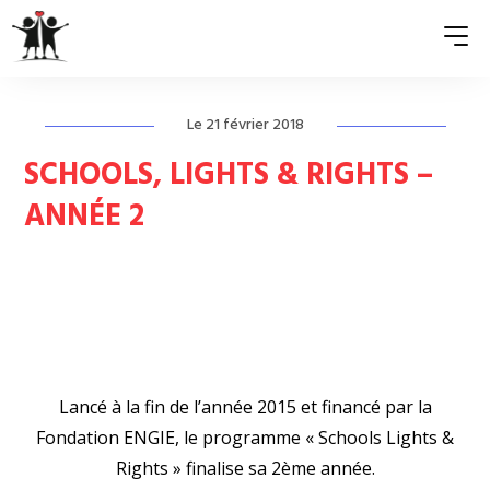
Le 21 février 2018
QUI SOMMES-NOUS ?
SCHOOLS, LIGHTS & RIGHTS –
ASSOCIATIONS MEMBRES
ANNÉE 2
NOS ACTIONS
S’ENGAGER
ACTUALITÉS
PRESSE
Lancé à la fin de l’année 2015 et financé par la
Fondation ENGIE, le programme « Schools Lights &
Rights » finalise sa 2
ème
année.