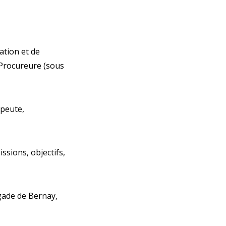
tion et de
 Procureure (sous
peute,
ssions, objectifs,
gade de Bernay,