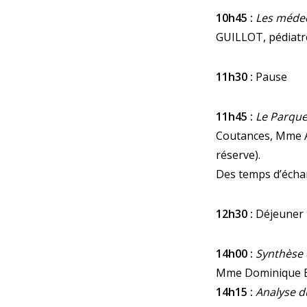
10h45 :
Les médec
GUILLOT, pédiatre
11h30 :
Pause
11h45 :
Le Parquet
Coutances, Mme A
réserve).
Des temps d’échan
12h30 :
Déjeuner
14h00 :
Synthèse 
Mme Dominique BRI
14h15 :
Analyse du