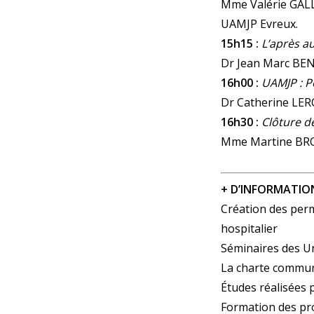
Mme Valérie GALL
UAMJP Evreux.
15h15 :
L’après au
Dr Jean Marc BENK
16h00 :
UAMJP : P
Dr Catherine LE
16h30 :
Clôture d
Mme Martine BROU
+ D’INFORMATIO
Création des perm
hospitalier
Séminaires des Un
La charte commu
Études réalisées p
Formation des pr