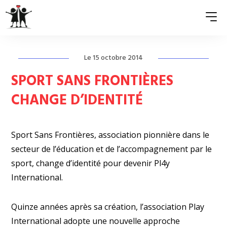
Le 15 octobre 2014
QUI SOMMES-NOUS ?
SPORT SANS FRONTIÈRES
ASSOCIATIONS MEMBRES
CHANGE D’IDENTITÉ
NOS ACTIONS
Sport Sans Frontières, association pionnière dans le
S’ENGAGER
secteur de l’éducation et de l’accompagnement par le
ACTUALITÉS
sport, change d’identité pour devenir
Pl
4
y
International
.
PRESSE
Quinze années après sa création, l’association
Play
International
adopte une nouvelle approche