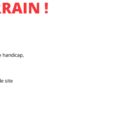
RAIN !
e handicap,
e site