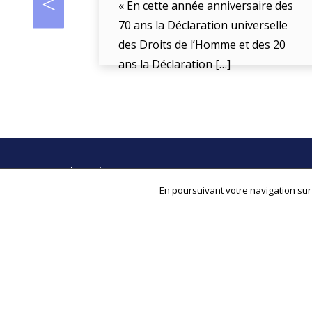
« En cette année anniversaire des
70 ans la Déclaration universelle
des Droits de l’Homme et des 20
ans la Déclaration […]
Plan du site
En poursuivant votre navigation sur 
Qui sommes-nous ?
Nos actions
S’engager
Actualités
Espace Presse
Archives