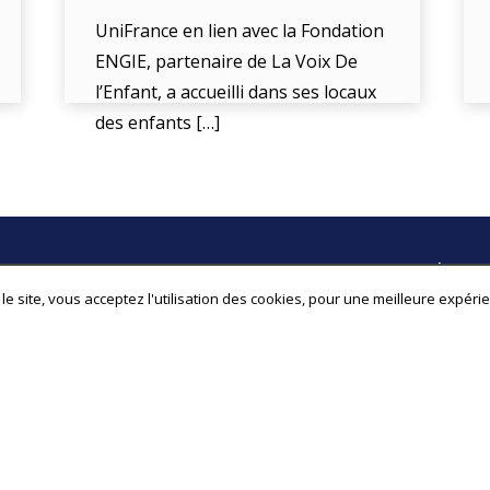
UniFrance en lien avec la Fondation
ENGIE, partenaire de La Voix De
l’Enfant, a accueilli dans ses locaux
des enfants […]
Contact
Newslette
le site, vous acceptez l'utilisation des cookies, pour une meilleure expéri
Devenir partenaire
Inscrivez-vou
Devenir association membre
informés de l'
Devenir bénévole
Postuler pour un stage
Autres questions ?