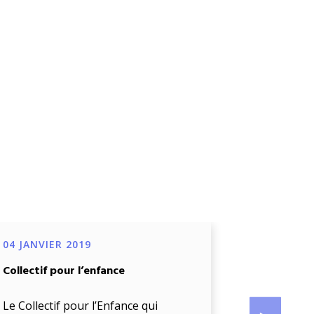
04 JANVIER 2019
04 JANVIE
Collectif pour l’enfance
Projet de d
œuvre d’un
biométriq
Le Collectif pour l’Enfance qui
accompag