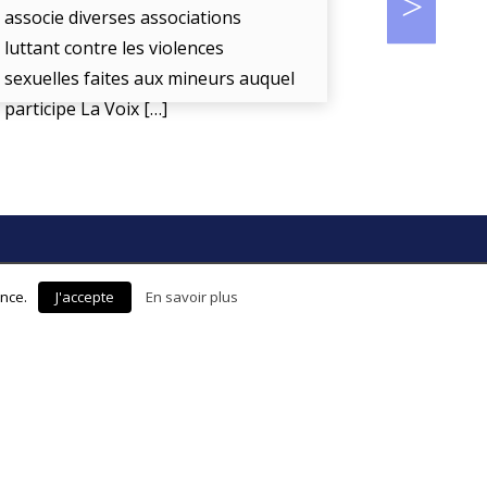
associe diverses associations
luttant contre les violences
La Voix De 
sexuelles faites aux mineurs auquel
« l’écoute
participe La Voix […]
enfant en d
r
ence.
J'accepte
En savoir plus
s à la newsletter pour vous tenir
actualité de La Voix De l'Enfant :