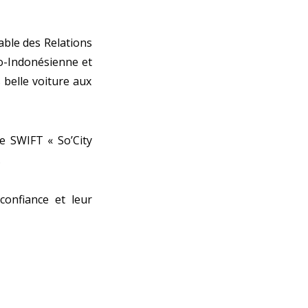
sable des Relations
co-Indonésienne et
s belle voiture aux
re SWIFT « So’City
.
confiance et leur