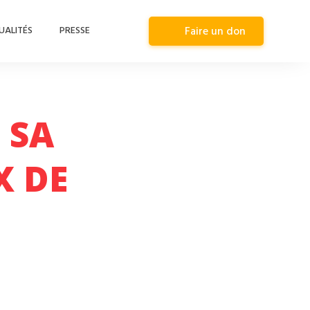
UALITÉS
PRESSE
Faire un don
 SA
X DE