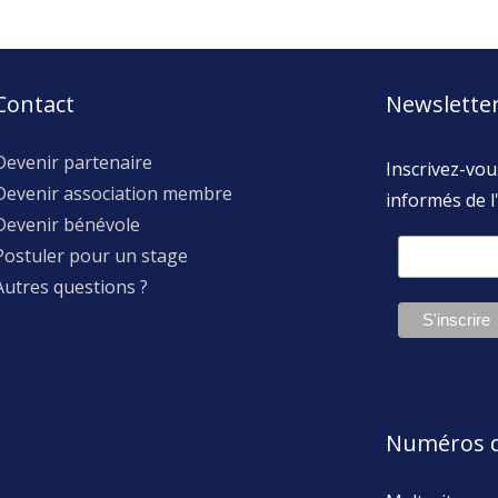
Contact
Newslette
Devenir partenaire
Inscrivez-vou
Devenir association membre
informés de l'
Devenir bénévole
Postuler pour un stage
Autres questions ?
Numéros d