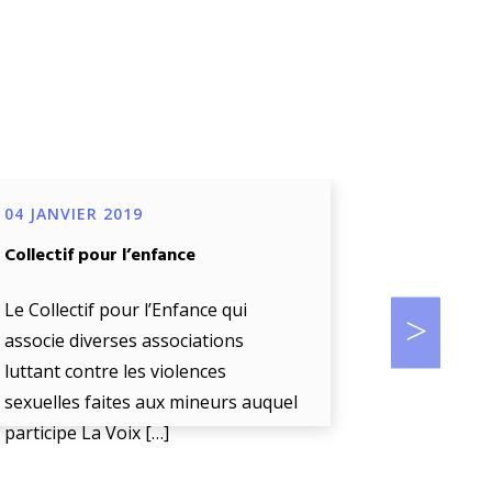
04 JANVIER 2019
04 JANVIE
Collectif pour l’enfance
Projet de d
œuvre d’un
biométriq
Le Collectif pour l’Enfance qui
accompag
associe diverses associations
luttant contre les violences
La Voix De 
sexuelles faites aux mineurs auquel
« l’écoute
participe La Voix […]
enfant en d